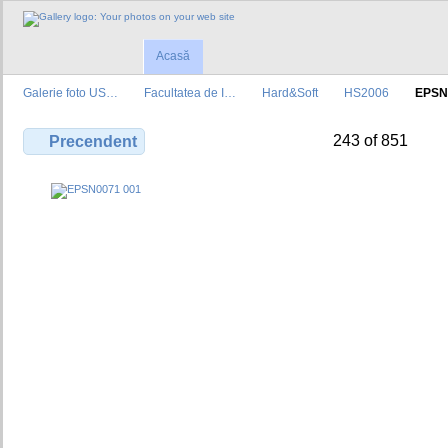
Acasă
Galerie foto US…
Facultatea de I…
Hard&Soft
HS2006
EPSN
243 of 851
Precendent