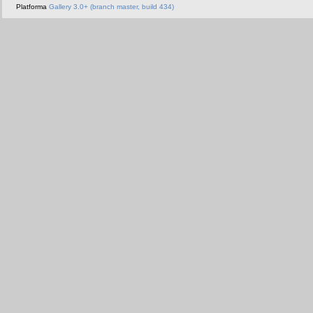
Platforma
Gallery 3.0+ (branch master, build 434)