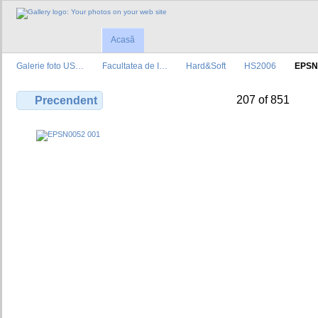
Acasă
Galerie foto US…
Facultatea de I…
Hard&Soft
HS2006
EPSN
207 of 851
Precendent