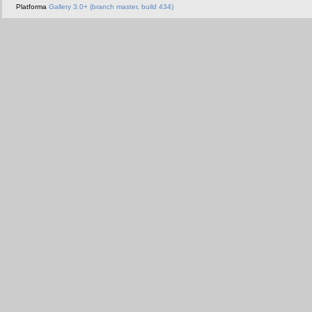
Platforma
Gallery 3.0+ (branch master, build 434)