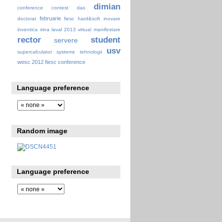
dimian
conference
contest
das
februarie
doctorat
fiesc
hard&soft
inovare
inventica
irina
laval 2013 virtual
manifestare
rector
student
servere
usv
supercalculator
systems
tehnologii
wesc 2012 fiesc conference
Language preference
Random image
Language preference