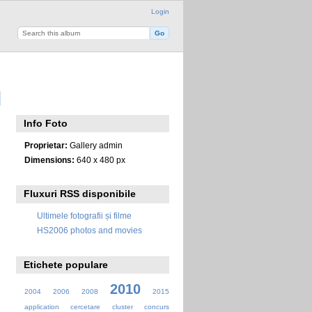
Login
Info Foto
Proprietar:
Gallery admin
Dimensions:
640 x 480 px
Fluxuri RSS disponibile
Ultimele fotografii și filme
HS2006 photos and movies
Etichete populare
2010
2004
2006
2008
2015
application
cercetare
cluster
concurs