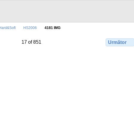
Hard&Soft
HS2006
4181 IMG
17 of 851
Următor