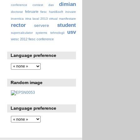
dimian
conference
contest
das
februarie
doctorat
fiesc
hard&soft
inovare
inventica
irina
laval 2013 virtual
manifestare
rector
student
servere
usv
supercalculator
systems
tehnologii
wesc 2012 fiesc conference
Language preference
Random image
Language preference