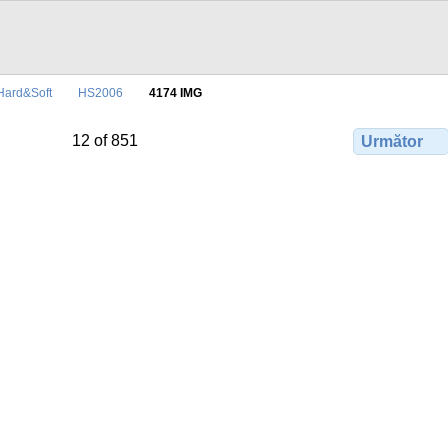
Hard&Soft
HS2006
4174 IMG
12 of 851
Următor