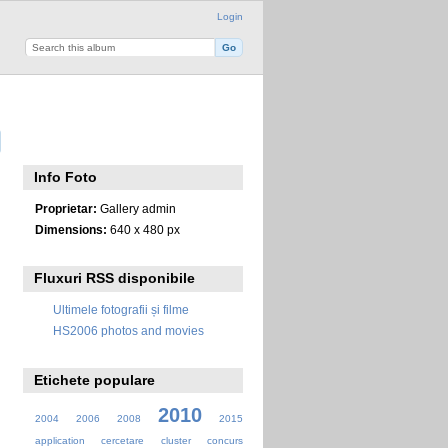
Login
Info Foto
Proprietar:
Gallery admin
Dimensions:
640 x 480 px
Fluxuri RSS disponibile
Ultimele fotografii și filme
HS2006 photos and movies
Etichete populare
2010
2004
2006
2008
2015
application
cercetare
cluster
concurs