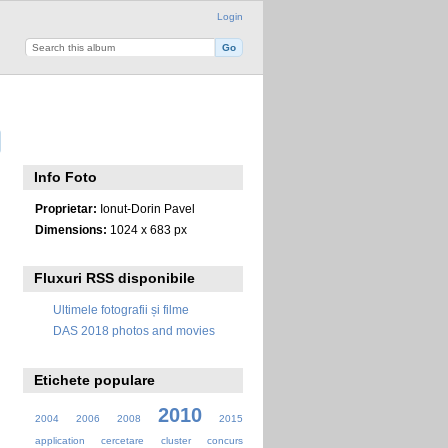
Login
Info Foto
Proprietar:
Ionut-Dorin Pavel
Dimensions:
1024 x 683 px
Fluxuri RSS disponibile
Ultimele fotografii și filme
DAS 2018 photos and movies
Etichete populare
2010
2004
2006
2008
2015
application
cercetare
cluster
concurs