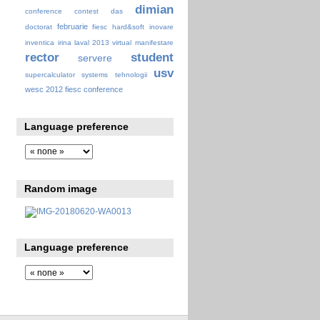
dimian
conference
contest
das
februarie
doctorat
fiesc
hard&soft
inovare
inventica
irina
laval 2013 virtual
manifestare
rector
student
servere
usv
supercalculator
systems
tehnologii
wesc 2012 fiesc conference
Language preference
Random image
Language preference