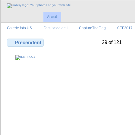
Acasă
Galerie foto US…
Facultatea de I…
CaptureTheFlag…
CTF2017
29 of 121
Precendent