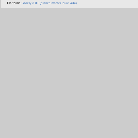
Platforma
Gallery 3.0+ (branch master, build 434)