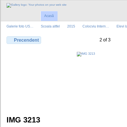
Acasă
Galerie foto US…
Scoala altfel
2015
Colocviu Intern…
Elevi 
2 of 3
Precendent
IMG 3213