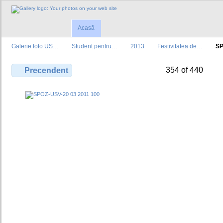
Acasă
Galerie foto US…
Student pentru…
2013
Festivitatea de…
SP
354 of 440
Precendent