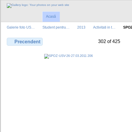
Acasă
Galerie foto US…
Student pentru…
2013
Activitati in t…
SPOZ
302 of 425
Precendent