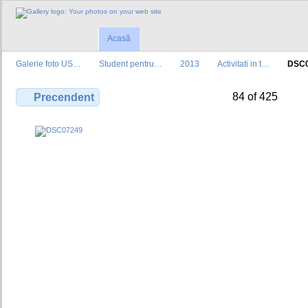
Acasă
Galerie foto US…
Student pentru…
2013
Activitati in t…
DSC
84 of 425
Precendent